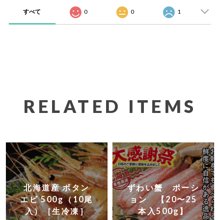
すべて
0
0
1
RELATED ITEMS
北海道産 ボタン
ずわい蟹 ポーシ
エビ 500g（10尾
ョン 【20〜25
入）［生冷凍］
本入500g】